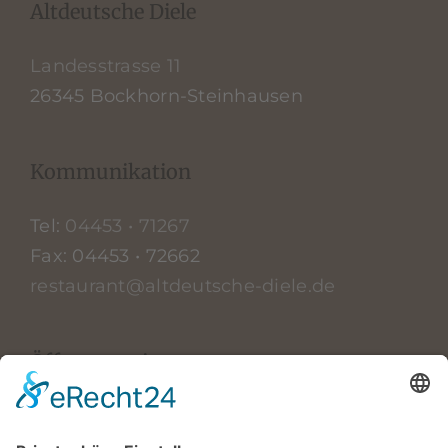
Altdeutsche Diele
Landesstrasse 11
26345 Bockhorn-Steinhausen
Kommunikation
Tel:
04453 • 71267
Fax: 04453 • 72662
restaurant@altdeutsche-diele.de
Öffnungszeiten
MO | DO | FR ab 16:00 Uhr
SA 11:30 bis 23:00 Uhr